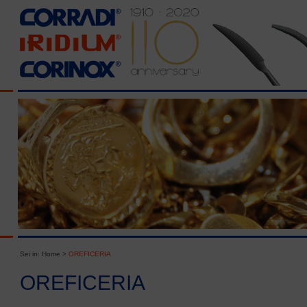
Sei in:
Home
>
OREFICERIA
OREFICERIA