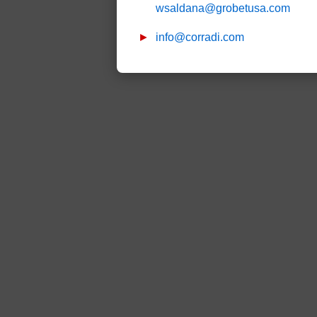
wsaldana@grobetusa.com
info@corradi.com